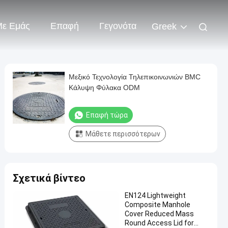
Με Εμάς
Επαφή
Γεγονότα
Greek
Μεξικό Τεχνολογία Τηλεπικοινωνιών BMC
Κάλυψη Φύλακα ODM
Επαφή τώρα
Μάθετε περισσότερων
Σχετικά βίντεο
EN124 Lightweight
Composite Manhole
Cover Reduced Mass
Round Access Lid for