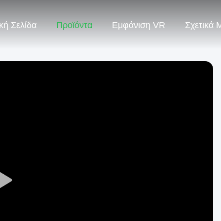
κή Σελίδα
Προϊόντα
Εμφάνιση VR
Σχετικά 
Play
Video