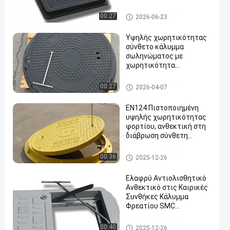
Municipal Drainage
Systems
Συσκευαστικό κάλυμμα σωλ
00:27
2026-06-23
ηνώματος
Υψηλής χωρητικότητας
σύνθετο κάλυμμα
σωληνώματος με
χωρητικότητα
φόρτωσης 40 τόνων,
ανθεκτικό στη διάβρωση
Συσκευαστικό κάλυμμα σωλ
00:27
2026-04-07
και ελαφρύ σχεδιασμό
ηνώματος
για αστική υποδομή
EN124 Πιστοποιημένη
υψηλής χωρητικότητας
φορτίου, ανθεκτική στη
διάβρωση σύνθετη
κάλυψη σωληνώματος
για δημόσιες υποδομές
Συσκευαστικό κάλυμμα σωλ
00:36
2025-12-26
ηνώματος
Ελαφρύ Αντιολισθητικό
Ανθεκτικό στις Καιρικές
Συνθήκες Κάλυμμα
Φρεατίου SMC
Composite για Αστική
Υποδομή
Συσκευαστικό κάλυμμα σωλ
00:40
2025-12-26