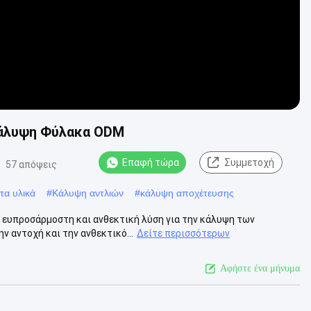
Κάλυψη Φύλακα ODM
Επαφή τώρα
Συμμετοχή
57 απόψεις
τα υλικά
#
Κάλυψη αντλιών
#
κάλυψη αποχέτευσης
α ευπροσάρμοστη και ανθεκτική λύση για την κάλυψη των
 αντοχή και την ανθεκτικό...
Δείτε περισσότερων
Αφήστε ένα μήνυμα