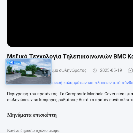
Μεξικό Τεχνολογία Τηλεπικοινωνιών BMC 
Συσκευαστικό κάλυμμα σωληνώματος
2025-05-19
#
Συσκευές για την κατασκευή καλυμμάτων και πλαισίων από σύνθε
Περιγραφή του προϊόντος: Το Composite Manhole Cover είναι μι
σωληνώσεων σε διάφορες ρυθμίσεις.Αυτό το προϊόν συνδυάζει την
Μηνύματα επισκέπτη
Κανένα δημόσιο σχόλιο ακόμα