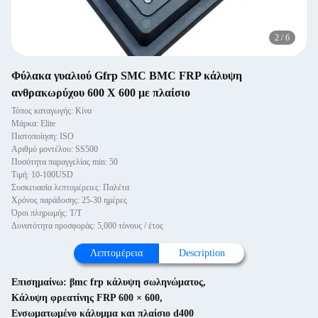
2
/
6
Φύλακα γυαλιού Gfrp SMC BMC FRP κάλυψη
ανθρακωρύχου 600 X 600 με πλαίσιο
Τόπος καταγωγής: Κίνα
Μάρκα: Elite
Πιστοποίηση: ISO
Αριθμό μοντέλου: SS500
Ποσότητα παραγγελίας min: 50
Τιμή: 10-100USD
Συσκευασία λεπτομέρειες: Παλέτα
Χρόνος παράδοσης: 25-30 ημέρες
Όροι πληρωμής: Τ/Τ
Δυνατότητα προσφοράς: 5,000 τόνους / έτος
Λεπτομέρεια
Description
Επισημαίνω:
βmc frp κάλυψη σωληνώματος
,
Κάλυψη φρεατίνης FRP 600 × 600
,
Ενσωματωμένο κάλυμμα και πλαίσιο d400