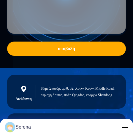
υποβολή
Τάιμς Σκουέρ, αριθ. 52, Χονγκ Κονγκ Middle Road,
περιοχή Shinan, πόλη Qingdao, επαρχία Shandong
Διεύθυνση
Serena
robert@ailitecover.com