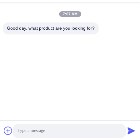
Ηλεκτρονικό
ταχυδρομείο
7:07 AM
Good day, what product are you looking for?
0086-17667541696
Τηλεφώνημα
Qingdao Elite New Materials Co., Ltd.
Qingdao Elite New Materials Co., Ltd.
Πάρτε την καλύτερη τιμή
Βρες ένα απόσπασμα.