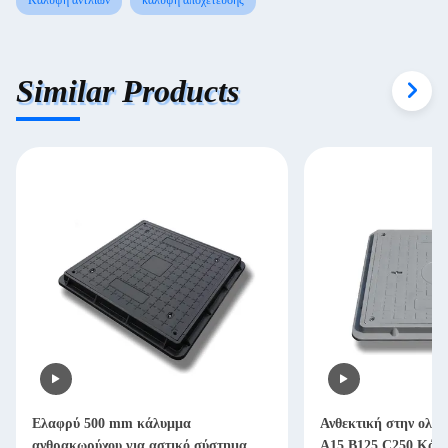
Κάλυψη αντλιών
κάλυψη αποχέτευσης
Similar Products
Ελαφρύ 500 mm κάλυμμα
Ανθεκτική στην ολίσ
ανθρακωρύχου για αστικό σύστημα
A15 B125 C250 Κάλυ