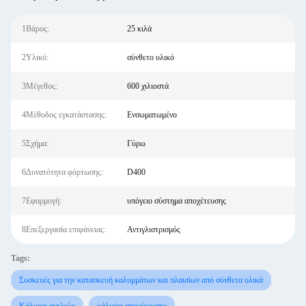
1Βάρος:
25 κιλά
2Υλικό:
σύνθετο υλικό
3Μέγεθος:
600 χιλιοστά
4Μέθοδος εγκατάστασης:
Ενσωματωμένο
5Σχήμα:
Γύρω
6Δυνατότητα φόρτωσης:
D400
7Εφαρμογή:
υπόγειο σύστημα αποχέτευσης
8Επεξεργασία επιφάνειας:
Αντιγλιστρισμός
Tags:
Συσκευές για την κατασκευή καλυμμάτων και πλαισίων από σύνθετα υλικά