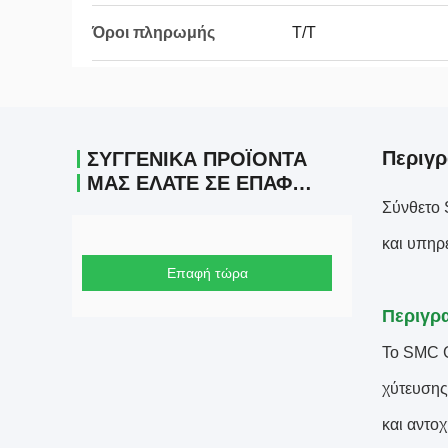
Όροι πληρωμής
Τ/Τ
Περιγ
ΣΥΓΓΕΝΙΚΆ ΠΡΟΪΌΝΤΑ
ΜΑΣ ΕΛΆΤΕ ΣΕ ΕΠΑΦΉ ΜΕ
Σύνθετο 
και υπηρ
Επαφή τώρα
Περιγρ
Το SMC G
χύτευσης
και αντο