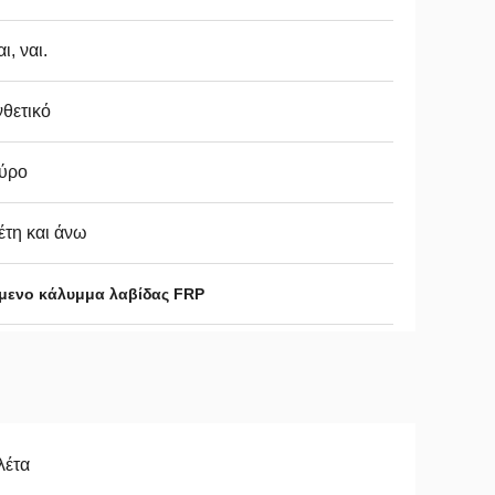
αι, ναι.
θετικό
ύρο
έτη και άνω
ύμενο κάλυμμα λαβίδας FRP
λέτα