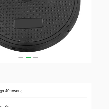
ρι 40 τόνους
αι, ναι.