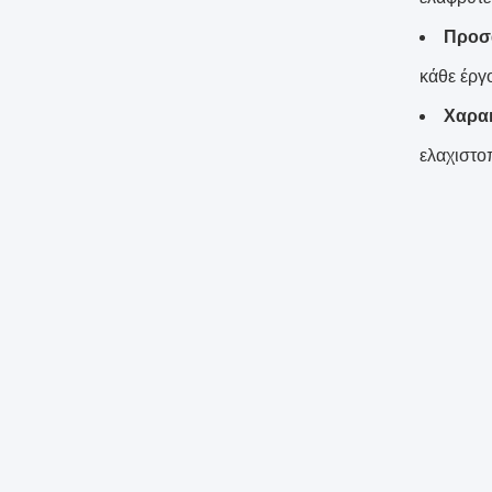
Προσα
κάθε έργ
Χαρακ
ελαχιστοπ