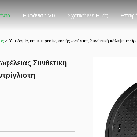
όντα
Εμφάνιση VR
Σχετικά Με Εμάς
Επαφ
ος
>
Υποδομές και υπηρεσίες κοινής ωφέλειας Συνθετική κάλυψη ανθρ
ωφέλειας Συνθετική
τρίγλιστη