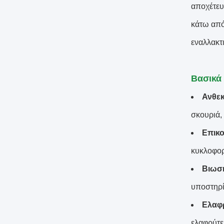
αποχέτευ
κάτω από
εναλλακτ
Βασικά 
Ανθεκ
σκουριά,
Επικο
κυκλοφορ
Βιωσι
υποστηρί
Ελαφρ
ελαφρύτε