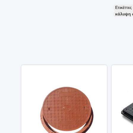
Ετικέττε
κάλυψη 