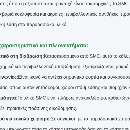
σης όπου η αξιοπιστία και η αντοχή είναι πρωταρχικές.Το SMC G
 βαριά κυκλοφορία και ακραίες περιβαλλοντικές συνθήκες, πρ
ική λύση στα παραδοσιακά υλικά.
χαρακτηριστικά και πλεονεκτήματα:
τικό στη διάβρωση:
Κατασκευασμένο από SMC, αυτό το κάλυ
 χημικά και περιβαλλοντική υποβάθμιση, εξασφαλίζοντας μακρά 
ινωνίες:
Είναι ικανό να αντέχει σημαντικά φορτία και συγκρούσε
ίας, όπως αυτοκινητόδρομοι, χώροι στάθμευσης και βιομηχανικ
μότητα:
Το υλικό SMC είναι πλήρως ανακυκλώσιμο, καθιστώντα
ζει πρακτικές πράσινης οικοδόμησης.
ύ για εύκολο χειρισμό:
Σε σύγκριση με το παραδοσιακό χυτοσ
ρο, μειώνοντας τόσο το κόστος μεταφοράς όσο και το κόστος ε