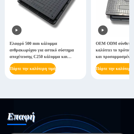
Ελαφρύ 500 mm κάλυμμα
OEM ODM σύνθετη 
ανθρακωρύχου για αστικό σύστημα
καλύπτει το πρότυπο
αποχέτευσης C250 κάλυμμα και
και προσαρμοσμένο 
πλαίσιο
Πάρτε την καλύτερη τιμή
Πάρτε την καλύτερη
Επαφή