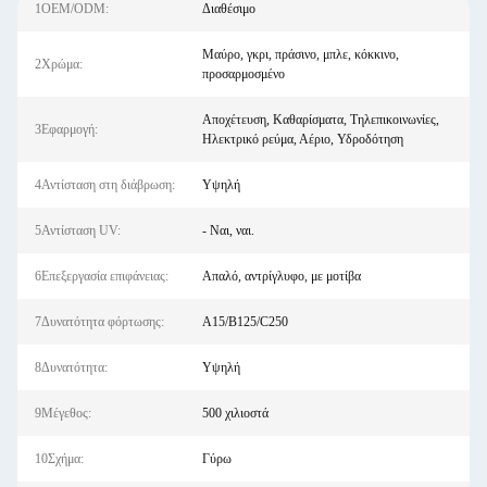
1OEM/ODM:
Διαθέσιμο
Μαύρο, γκρι, πράσινο, μπλε, κόκκινο,
2Χρώμα:
προσαρμοσμένο
Αποχέτευση, Καθαρίσματα, Τηλεπικοινωνίες,
3Εφαρμογή:
Ηλεκτρικό ρεύμα, Αέριο, Υδροδότηση
4Αντίσταση στη διάβρωση:
Υψηλή
5Αντίσταση UV:
- Ναι, ναι.
6Επεξεργασία επιφάνειας:
Απαλό, αντρίγλυφο, με μοτίβα
7Δυνατότητα φόρτωσης:
Α15/Β125/C250
8Δυνατότητα:
Υψηλή
9Μέγεθος:
500 χιλιοστά
10Σχήμα:
Γύρω