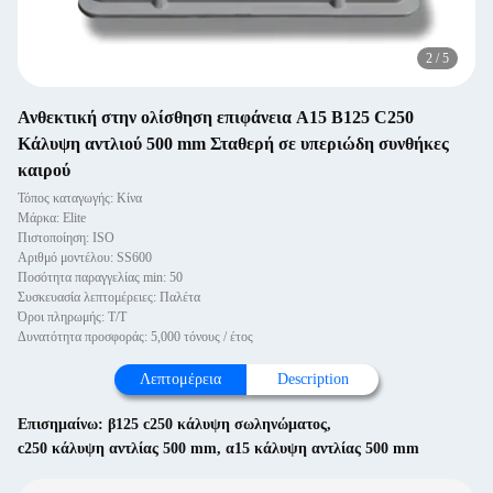
2
/
5
Ανθεκτική στην ολίσθηση επιφάνεια A15 B125 C250
Κάλυψη αντλιού 500 mm Σταθερή σε υπεριώδη συνθήκες
καιρού
Τόπος καταγωγής: Κίνα
Μάρκα: Elite
Πιστοποίηση: ISO
Αριθμό μοντέλου: SS600
Ποσότητα παραγγελίας min: 50
Συσκευασία λεπτομέρειες: Παλέτα
Όροι πληρωμής: Τ/Τ
Δυνατότητα προσφοράς: 5,000 τόνους / έτος
Λεπτομέρεια
Description
Επισημαίνω:
β125 c250 κάλυψη σωληνώματος
,
c250 κάλυψη αντλίας 500 mm
,
α15 κάλυψη αντλίας 500 mm