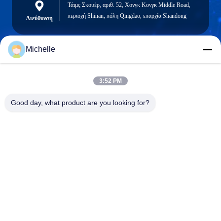
Τάιμς Σκουέρ, αριθ. 52, Χονγκ Κονγκ Middle Road,
περιοχή Shinan, πόλη Qingdao, επαρχία Shandong
Διεύθυνση
Michelle
robert@ailitecover.com
Ηλεκτρονικό
3:52 PM
ταχυδρομείο
Good day, what product are you looking for?
0086-17667541696
Τηλεφώνημα
Qingdao Elite New Materials Co., Ltd.